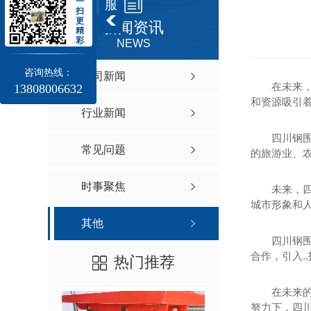
一
服
扫
更
新闻资讯
精
彩
NEWS
咨询热线：
公司新闻
在未来
13808006632
和资源吸引
行业新闻
四川钢
常见问题
的旅游业、
时事聚焦
未来，
城市形象和
其他
四川钢
合作，引入.
热门推荐
在未来
努力下，四