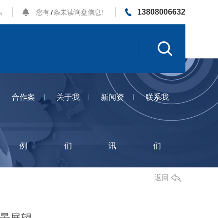
13808006632
言
您有
7
条未读询盘信息!
合作案
关于我
新闻资
联系我
例
们
讯
们
返回