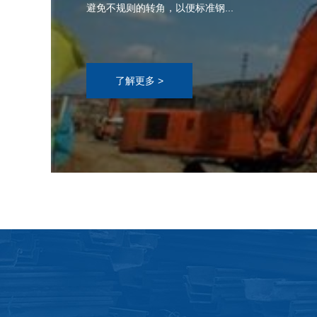
避免不规则的转角，以便标准钢...
了解更多 >