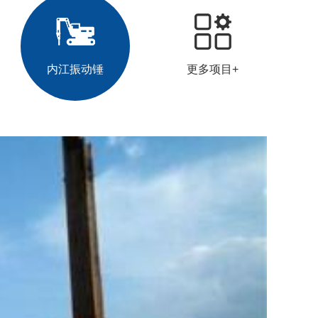
内江振动锤
更多项目+