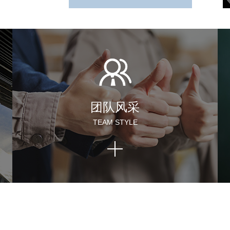
团队风采
TEAM STYLE