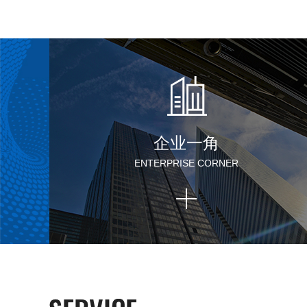
企业一角
ENTERPRISE CORNER