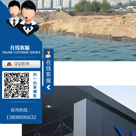
在
QQ咨询
线
客
扫
一
服
扫
更
精
彩
咨询热线：
13808006632