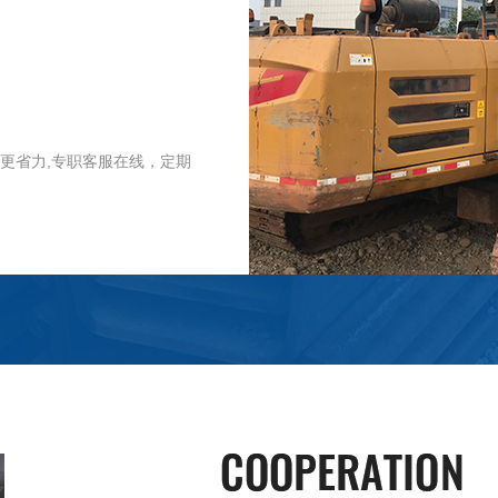
更省力,专职客服在线，定期