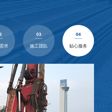
2
03
04
需求
施工团队
贴心服务