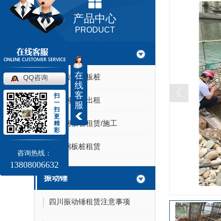
产品中心
PRODUCT
钢板桩
在
四川拉森钢板桩
QQ咨询
线
客
扫
四川钢板桩出租
一
服
扫
更
四川钢板桩租赁/施工
精
彩
四川钢板桩租赁
咨询热线：
13808006632
振动锤
四川振动锤租赁注意事项