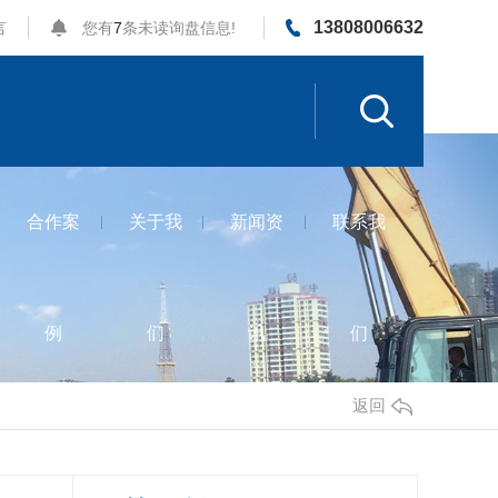
13808006632
言
您有
7
条未读询盘信息!
合作案
关于我
新闻资
联系我
例
们
讯
们
返回