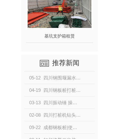
基坑支护箱租赁
推荐新闻
05-12
四川钢围堰漏水如何处理,这里说明白了！
04-19
四川钢板桩打桩方法详解
03-13
四川振动锤 操作需要注意的6个事项!
02-08
四川打桩机钻头掉了为何非要水鬼捞上来？
09-22
成都钢板桩|使用钢板桩需要哪些基坑支护