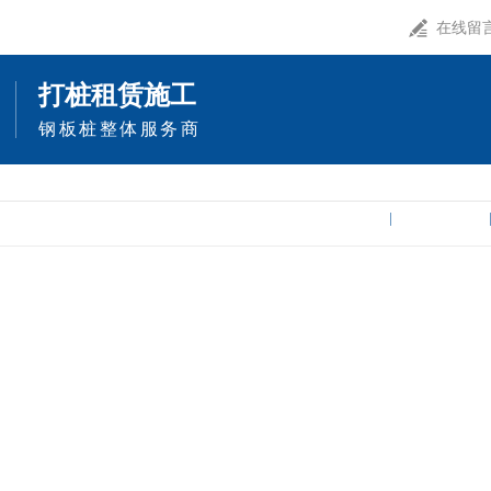
在线留
打桩租赁施工
钢板桩整体服务商
网站首
产品中
页
心