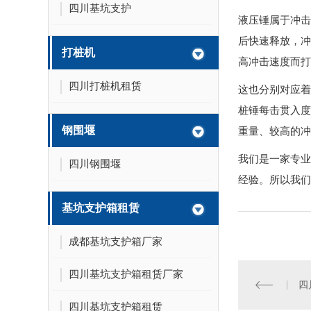
四川基坑支护
液压锤属于冲击
后快速释放，冲
打桩机
高冲击速度而打
四川打桩机租赁
这也分别对应着
桩锤每击贯入度
钢围堰
重量、较高的冲
我们是一家专业
四川钢围堰
经验。所以我们
基坑支护箱租赁
成都基坑支护箱厂家
四川基坑支护箱租赁厂家
四
四川基坑支护箱租赁