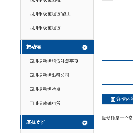
四川钢板桩租赁/施工
四川钢板桩租赁
振动锤
四川振动锤租赁注意事项
四川振动锤出租公司
四川振动锤特点
详情内
四川振动锤租赁
振动锤是一个常
基抗支护