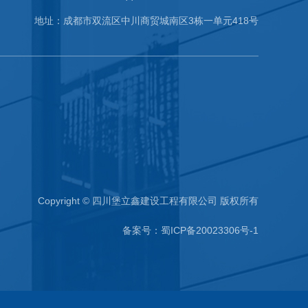
地址：成都市双流区中川商贸城南区3栋一单元418号
Copyright © 四川堡立鑫建设工程有限公司 版权所有
备案号：
蜀ICP备20023306号-1