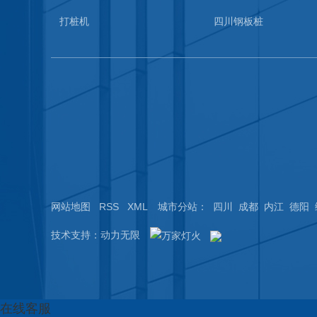
打桩机
四川钢板桩
网站地图
RSS
XML
城市分站
：
四川
成都
内江
德阳
技术支持：
动力无限
在线客服