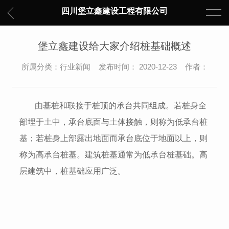
四川堡立鑫建设工程有限公司
堡立鑫建设给大家介绍桩基础概述
所属分类：行业新闻 发布时间： 2020-12-23 作者：
由基桩和联接于桩顶的承台共同组成。若桩身全
部埋于土中，承台底面与土体接触，则称为低承台桩
基；若桩身上部露出地面而承台底位于地面以上，则
称为高承台桩基。建筑桩基通常为低承台桩基础。高
层建筑中，桩基础应用广泛。