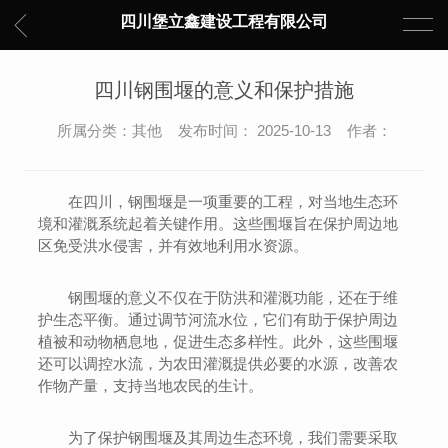
四川堡立鑫建设工程有限公司
四川钢围堰的意义和保护措施
所属分类：其他 发布时间： 2025-10-13 作者：
在四川，钢围堰是一项重要的工程，对当地生态环
境和灌溉系统起着关键作用。这些围堰旨在保护周边地
区免受洪水侵害，并有效地利用水资源。
钢围堰的意义不仅在于防洪和灌溉功能，还在于维
护生态平衡。通过调节河流水位，它们有助于保护周边
植被和动物栖息地，促进生态多样性。此外，这些围堰
还可以调控水流，为农田灌溉提供必要的水源，改善农
作物产量，支持当地农民的生计。
为了保护钢围堰及其周边生态环境，我们需要采取